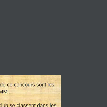
 de ce concours sont les
yright
CMM.
 club se classent dans les