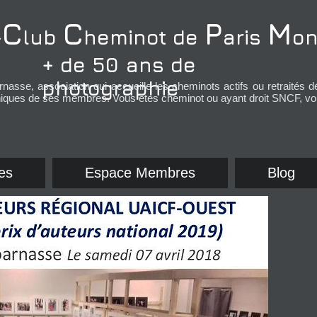
C
C
P
M
-
lub
heminot de
aris
on
+ de 50 ans de
photographie
nasse, association qui
accueille les cheminots actifs ou retraités 
hiques de ses membres. Vous êtes cheminot ou ayant droit SNCF, vou
es
Espace Membres
Blog