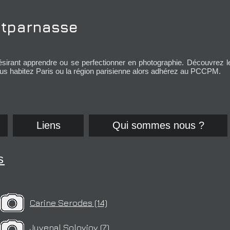
tparnasse
désirant apprendre ou se perfectionner en photographie.
Découvrez l
s habitez Paris ou la région parisienne alors adhérez au PCCPM.
Liens
Qui sommes nous ?
s
Carine Serodes (14)
Juvenal Soloviov (7)