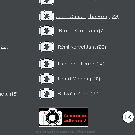
Jean-Christophe Héry (20)
Bruno Kaufmann (7)
)
(20)
Rémi Kerveillant (20)
Fabienne Laurin (14)
Henri Manguy (31)
Sylvain Moris (20)
tti (15)
Do Not Sell My Personal Information