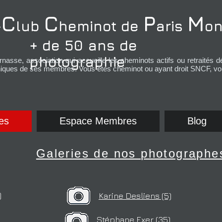
C
C
P
M
-
lub
heminot de
aris
on
+ de 50 ans de
photographie
nasse, association qui
accueille les cheminots actifs ou retraités 
hiques de ses membres. Vous êtes cheminot ou ayant droit SNCF, vou
es
Espace Membres
Blog
Galeries de nos photographe
)
Karine Desliens (5)
Stéphane Exer (35)