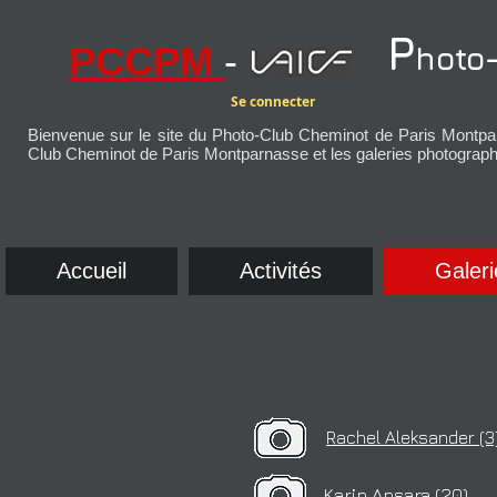
P
PCCPM
-
hoto
+
Se connecter
Bienvenue sur le site du Photo-Club Cheminot de Paris Montpar
Club Cheminot de Paris Montparnasse et les galeries photograp
Accueil
Activités
Galeri
Rachel Aleksander (3
Karin Ansara (20)