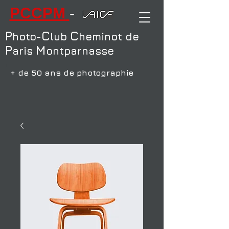
PCCPM
-
P
C
C
hoto-
lub
heminot de
P
M
aris
ontparnasse
+
+ de 50 ans de photographie