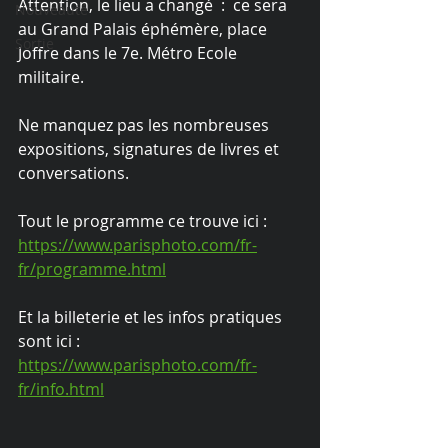
Attention, le lieu a changé  :  ce sera 
Nouveauté
au Grand Palais éphémère, place 
Sortie
Joffre dans le 7e. Métro Ecole 
militaire.
Ne manquez pas les nombreuses 
expositions, signatures de livres et 
conversations.
Tout le programme ce trouve ici :
https://www.parisphoto.com/fr-
fr/programme.html
Et la billeterie et les infos pratiques 
sont ici :
https://www.parisphoto.com/fr-
fr/info.html