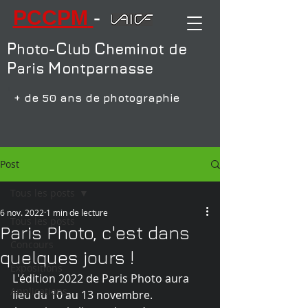
PCCPM
-
P
C
C
hoto-
lub
heminot de
P
M
aris
ontparnasse
+
+ de 50 ans de photographie
Post
Tous les posts
6 nov. 2022
1 min de lecture
Tous les posts
Paris Photo, c'est dans
Concours
quelques jours !
Expositions
L'édition 2022 de Paris Photo aura 
Applications
lieu du 10 au 13 novembre. 