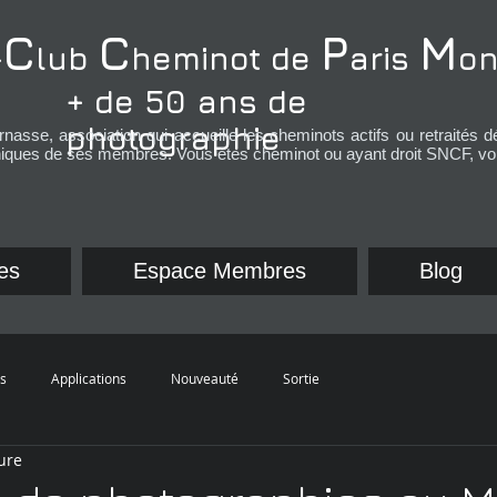
C
C
P
M
-
lub
heminot de
aris
on
+ de 50 ans de
photographie
nasse, association qui
accueille les cheminots actifs ou retraités 
hiques de ses membres. Vous êtes cheminot ou ayant droit SNCF, vou
es
Espace Membres
Blog
ns
Applications
Nouveauté
Sortie
ure