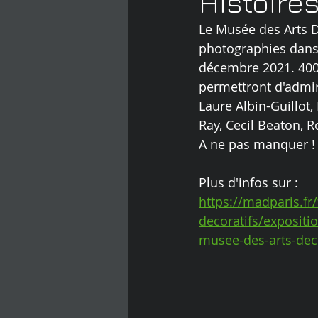
Histoire
Le Musée des Arts D
photographies dans 
décembre 2021. 400 
permettront d'admir
Laure Albin-Guillo
Ray, Cecil Beaton, R
A ne pas manquer !
Plus d'infos sur :
https://madparis.f
decoratifs/expositi
musee-des-arts-deco