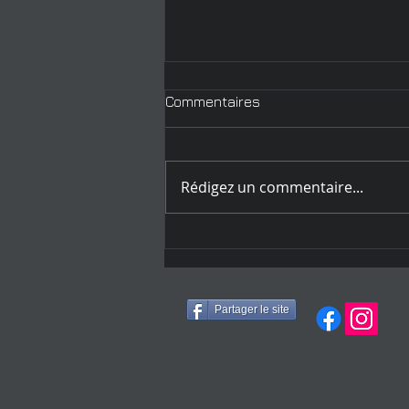
Commentaires
Rédigez un commentaire...
Le club photo d'Austerlitz
fête ses 100 ans !
Partager le site