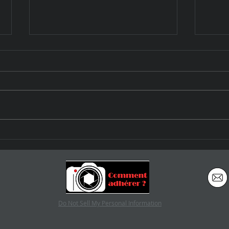
Harr
Mario Giacomelli & Franco
Fontana à la Galerie Polka
Do Not Sell My Personal Information