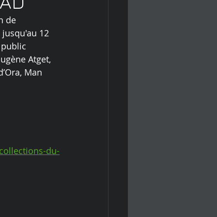
MAD
n de 
 jusqu'au 12 
public 
ugène Atget, 
d’Ora, Man 
collections-du-