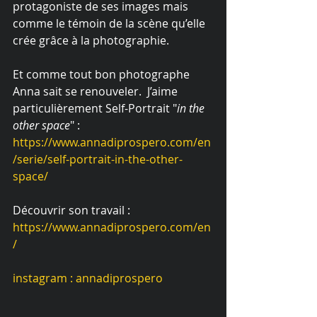
protagoniste de ses images mais 
comme le témoin de la scène qu’elle 
crée grâce à la photographie.
Et comme tout bon photographe 
Anna sait se renouveler.  J’aime 
particulièrement Self-Portrait "
in the 
other space
" : 
https://www.annadiprospero.com/en
/serie/self-portrait-in-the-other-
space/
Découvrir son travail :
https://www.annadiprospero.com/en
/
instagram : annadiprospero