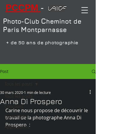
PCCPM
-
P
C
C
hoto-
lub
heminot de
P
M
aris
ontparnasse
+
+ de 50 ans de photographie
Post
Tous les posts
30 mars 2020
1 min de lecture
Tous les posts
Anna Di Prospero
Concours
Carine nous propose de découvrir le 
Expositions
travail de la photographe Anna Di 
Prospero  :
Applications