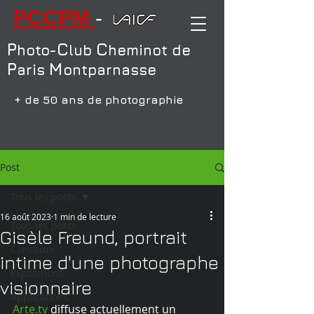
PCCPM
-
P
C
C
hoto-
lub
heminot de
P
M
aris
ontparnasse
+
+ de 50 ans de photographie
Post
Tous les posts
16 août 2023
1 min de lecture
Tous les posts
Gisèle Freund, portrait
Concours
intime d'une photographe
Expositions
visionnaire
Applications
Arte.tv
 diffuse actuellement un 