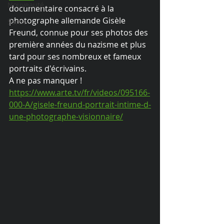
Nouveauté
documentaire consacré à la 
photographe allemande Gisèle 
Sortie
Freund, connue pour ses photos des 
première années du nazisme et plus 
tard pour ses nombreux et fameux 
portraits d'écrivains.
A ne pas manquer !
https://www.arte.tv/fr/videos/095166-
000-A/gisele-freund-portrait-intime-d-
une-photographe-visionnaire/